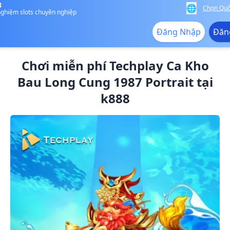
8
🌐
Chọn Quố
nghiệm slots chuyên nghiệp
Đăng Nhập
Đăn
Chơi miễn phí Techplay Ca Kho
Bau Long Cung 1987 Portrait tại
k888