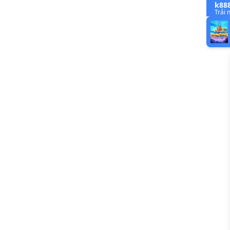
k88
Trải 